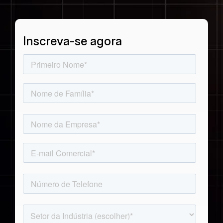
Japonês (
Passenger Booking Data
日本語
Inscreva-se agora
Conexões de voos
)
Explorar todos os conjuntos de dados
Coreano (
한국어
)
Polonês (
Polski
)
Alemão (
Deutsch