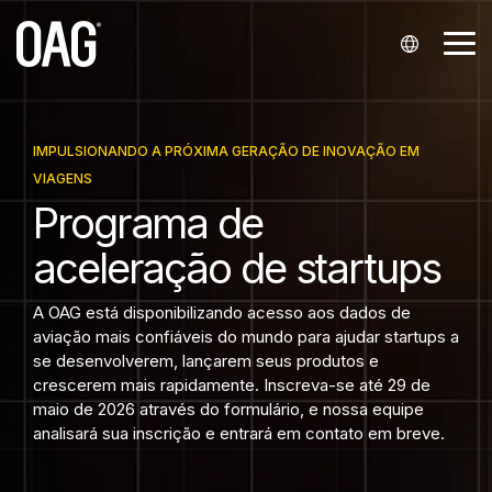
Ir
para
Alt
o
me
conteúdo
principal.
Idiomas
Conjuntos
Data
Suporte
Parcerias
Empresa
Análises
Fale
Setores
de dados
Delivery
conosco
Inglês (
Minha conta
Integradores e revendedores
Sobre nós
Análise de horários
Companhias aéreas
IMPULSIONANDO A PRÓXIMA GERAÇÃO DE INOVAÇÃO EM
Schedules
API
Fale com Vendas
VIAGENS
English
Parcerias com companhias aéreas
Central de Conteúdo
Nossas localizações
Análise de tarifas aéreas
Aeroportos
Programa de
Status
Alerts
Fale com Suporte
)
aceleração de startups
Startups
Fale com Suporte
Eventos
Análise de reservas de passageiros
Prestadores de serviços aeroportuários
Chinês (
Airfares
Snowflake
Contato para a imprensa
Portal do Cliente Infare
Carreiras
Finanças
A OAG está disponibilizando acesso aos dados de
中文
Historical
aviação mais confiáveis do mundo para ajudar startups a
)
Tecnologia de viagens
se desenvolverem, lançarem seus produtos e
Seats
crescerem mais rapidamente. Inscreva-se até 29 de
Espanhol (
maio de 2026 através do formulário, e nossa equipe
analisará sua inscrição e entrará em contato em breve.
Tempos Mínimos de Conexão
Español
)
Master Data