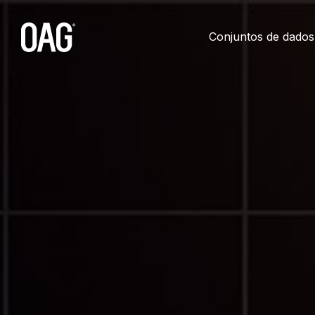
Ir
para
o
Conjuntos de dados
conteúdo
principal.
Conjuntos de dados
Data Delivery
Suporte
Parcerias
Idiomas
Schedules
API
Minha conta
Integradores e revended
Inglês (
English
)
Status
Alerts
Central de Conteúdo
Parcerias com companhia
Chinês (
中文
)
Airfares
Snowflake
Fale com Suporte
Startups
Espanhol (
Español
)
Historical
Portal do Cliente Infare
Japonês (
日本語
)
Seats
Coreano (
한국어
)
Tempos Mínimos de Con
Polonês (
Polski
)
Master Data
Alemão (
Deutsch
)
Passenger Booking Data
Francês (
Français
)
Conexões de voos
Árabe (
العربية
)