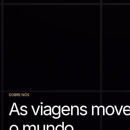
SOBRE NÓS
As viagens mov
o mundo,